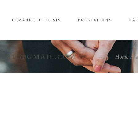
DEMANDE DE DEVIS
PRESTATIONS
GA
AVRIL@GMAIL.COM
Home
/
A