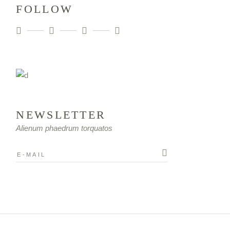
FOLLOW
NEWSLETTER
Alienum phaedrum torquatos