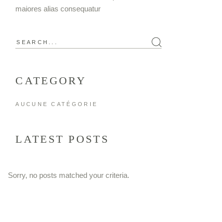
maiores alias consequatur
Search
for:
CATEGORY
AUCUNE CATÉGORIE
LATEST POSTS
Sorry, no posts matched your criteria.